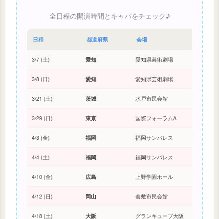
全日程の開演時間とキャパをチェック♪
日程
都道府県
会場
3/7 (土)
愛知
愛知県芸術劇場
3/8 (日)
愛知
愛知県芸術劇場
3/21 (土)
茨城
水戸市民会館
3/29 (日)
東京
国際フォーラムA
4/3 (金)
福岡
福岡サンパレス
4/4 (土)
福岡
福岡サンパレス
4/10 (金)
広島
上野学園ホール
4/12 (日)
岡山
倉敷市民会館
4/18 (土)
大阪
グランキューブ大阪