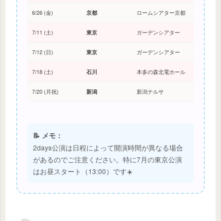
6/26 (金)
京都
ロームシアター京都
7/11 (土)
東京
ガーデンシアター
7/12 (日)
東京
ガーデンシアター
7/18 (土)
石川
本多の森北電ホール
7/20 (月祝)
新潟
新潟テルサ
📝 メモ：
2days公演は日程によって開演時間が異なる場合
があるのでご注意ください。特に7月の東京公演
はお昼スタート（13:00）です☀️