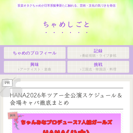
音楽オタクちゃめが日常茶飯事新たに触れる、芸術・文化の気づきを発信
ちゃめしごと
記録
ちゃめのプロフィール
番組視聴・ライブ参戦
興味
挑戦
アーティスト・楽曲
三国志・韓国語・料理
PR
HANA2026年ツアー全公演スケジュール＆
会場キャパ徹底まとめ
興味