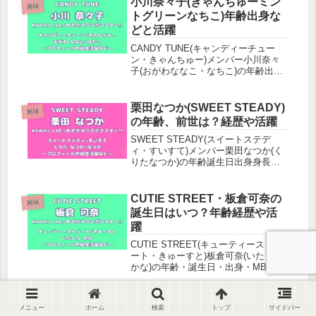
小川奈々子(きゃんちゅーミン
興味
トグリーンなちこ)年齢出身な
どと活躍
CANDY TUNE(キャンディーチュー
ン・きゃんちゅー)メンバー小川奈々
子(おがわななこ・なちこ)の年齢出身
などプロフィールやカラー。得意のフ
ィギュアスケート披露！ブランドプロ
デュースにファッションモデル、
栗田なつか(SWEET STEADY)
興味
#LOG1Nとしてアイドル活動。
の年齢、前世は？経歴や活躍
SWEET STEADY(スイートステデ
ィ・すいすて)メンバー栗田なつか(く
りたなつか)の年齢誕生日出身身長な
どプロフィールやカラー。美容専門学
校卒のコスメ番長！インスタでもメイ
クレシピやネイルを発信中。元関西の
CUTIE STREET・板倉可奈の
興味
アイドル、京都弁がかわいい♪
誕生日はいつ？年齢経歴や活
躍
CUTIE STREET(キューティーストリ
ート・きゅーすと)板倉可奈(いたくら
かな)の年齢・誕生日・出身・MBTI・
身長などプロフィールやカラー。カワ
ラボグループ4つ目、KAWAII MAKER
として活躍中！メンバーひとりひとり
高梨ゆな(もあすた)の年齢は？
興味
メニュー
ホーム
検索
トップ
サイドバー
を知ろう♪