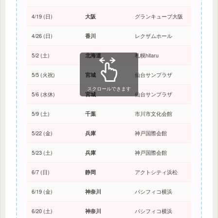
4/19 (日)
大阪
グランキューブ大阪
4/26 (日)
香川
レクザムホール
5/2 (土)
北海道
札幌hitaru
5/5 (火祝)
宮城
仙台サンプラザ
スクロールできます
5/6 (水休)
宮城
仙台サンプラザ
5/9 (土)
千葉
市川市文化会館
5/22 (金)
兵庫
神戸国際会館
5/23 (土)
兵庫
神戸国際会館
6/7 (日)
静岡
アクトシティ浜松
6/19 (金)
神奈川
パシフィコ横浜
6/20 (土)
神奈川
パシフィコ横浜