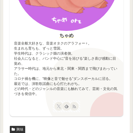
ちゃめ
音楽全般大好きな、音楽オタクのアラフォー♀。
生まれも育ちも、ずっと雪国。
学生時代は、クラシック畑の演者側。
社会人になると、バンド中心に“音を浴びる”楽しさ喜び感動に目
覚め、
アラサー時代は、地元から東北・関東・関西まで飛びまわってい
た。
コロナ禍を機に、“映像と音で魅せる”ダンスボーカルに沼る。
最近では、演歌歌謡曲にも心打たれがち。
どの時代・どのジャンルの音楽にも触れてみて、芸術・文化の気
づきを発信中。
興味