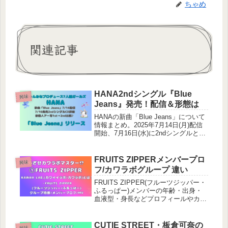
ちゃめ
関連記事
HANA2ndシングル『Blue
興味
Jeans』発売！配信＆形態は
HANAの新曲「Blue Jeans」について
情報まとめ。2025年7月14日(月)配信
開始、7月16日(水)に2ndシングルとし
てCDが3形態で発売！それぞれの収録
内容や封入特典は？公開された新アー
ティスト個人写真を1st→2ndで比較♪
FRUITS ZIPPERメンバープロ
興味
フ/カワラボグループ 違い
FRUITS ZIPPER(フルーツジッパー・
ふるっぱー)メンバーの年齢・出身・
血液型・身長などプロフィールやカラ
ー。KAWAII LAB.(カワイイラボ・カ
ワラボ)グループの違い・特徴をマス
ターしたい♪祝・第76回NHK紅白歌合
CUTIE STREET・板倉可奈の
興味