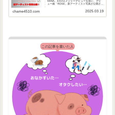
HANA。4月2日メジャーデビューを前に、デビ
ュー曲「ROSE」新アーティスト写真が公開され
た。CHIKA・NAOKO・JISOO・YURI・
MOMOKA・KOHARU・MAHINAのソロアー写。
2025.03.19
chame4510.com
この記事を書いた人