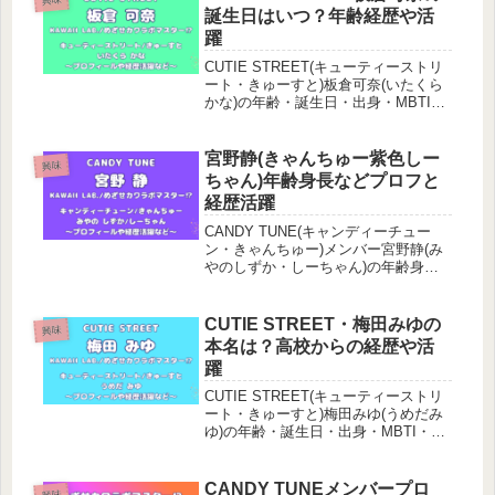
戦初出場！
誕生日はいつ？年齢経歴や活
躍
CUTIE STREET(キューティーストリ
ート・きゅーすと)板倉可奈(いたくら
かな)の年齢・誕生日・出身・MBTI・
身長などプロフィールやカラー。カワ
ラボグループ4つ目、KAWAII MAKER
として活躍中！メンバーひとりひとり
宮野静(きゃんちゅー紫色しー
興味
を知ろう♪
ちゃん)年齢身長などプロフと
経歴活躍
CANDY TUNE(キャンディーチュー
ン・きゃんちゅー)メンバー宮野静(み
やのしずか・しーちゃん)の年齢身長
などプロフィールやカラー。ゲーミン
グPCデビュー・ゲーム配信も行う。
肌が紫外線に弱いこともあるのか黒服
CUTIE STREET・梅田みゆの
興味
が多くよく似合う！髪色記録。
本名は？高校からの経歴や活
躍
CUTIE STREET(キューティーストリ
ート・きゅーすと)梅田みゆ(うめだみ
ゆ)の年齢・誕生日・出身・MBTI・身
長などプロフィールやカラー。カワラ
ボグループ4つ目は、KAWAII MAKER
として活躍中！メンバーひとりひとり
CANDY TUNEメンバープロ
興味