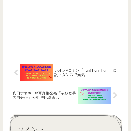
レオン×コナン「Fun! Fun! Fun!」歌
詞・ダンスで元気
真田ナオキ 1st写真集発売「演歌歌手
の自分が」今年 辰巳新浜も
コメント