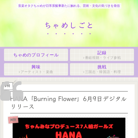
音楽オタクちゃめが日常茶飯事新たに触れる、芸術・文化の気づきを発信
ちゃめしごと
記録
ちゃめのプロフィール
番組視聴・ライブ参戦
興味
挑戦
アーティスト・楽曲
三国志・韓国語・料理
PR
HANA「Burning Flower」6月9日デジタル
リリース
興味