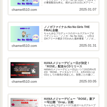
の審査配信を終え、残すは1月11日にKアリーナ
横浜で行われる最終審査となった。これまでの
流れと審査に挑むメンバーを紹介する。ここま
2025.01.07
chame4510.com
での感想も！
ノノガファイナル:No No Girls THE
FINAL全貌
ちゃんみなプロデュースのガールズグループオ
ーディション「ノノガ：No No Girls」。1月11
日Kアリーナ横浜で行われた最終審査「ノノガフ
ァイナル：No No Girls THE FINAL」の全貌が、
1月26日Huluにて配信された。
2025.01.31
chame4510.com
HANAメジャーデビュー日が決定！
「ROSE」配信＆CDリリース
HANAのメジャーデビュー日はいつ？2025年4月
2日「ROSE」デジタルリリース、4月23日には
CDとしての発売が決定した。形態ごとの違い
や、デビューを待つまでの楽しみとしてプレデ
ビュー曲「Drop -MV Reaction-」を紹介。
2025.03.05
chame4510.com
HANAメジャーデビュー「ROSE」新ア
ー写公開「Drop」比較
ちゃんみなプロデュース7人組ガールズグループ