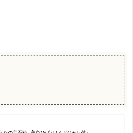
限定】うたの宝石箱 - 美空ひばり (メガジャケ付）