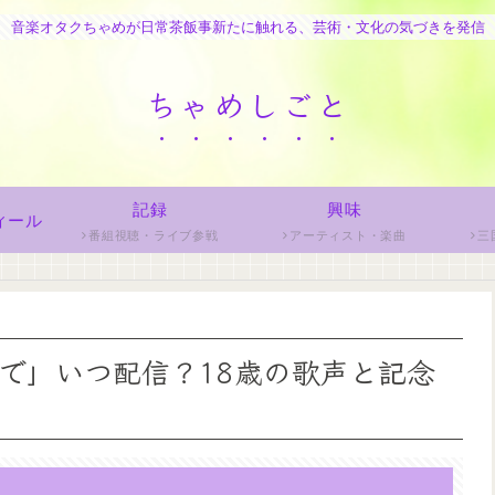
音楽オタクちゃめが日常茶飯事新たに触れる、芸術・文化の気づきを発信
ちゃめしごと
記録
興味
ィール
番組視聴・ライブ参戦
アーティスト・楽曲
三
で」いつ配信？18歳の歌声と記念