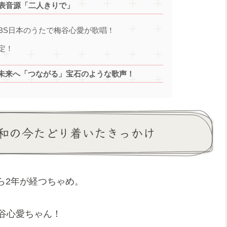
発表音源「二人きりで」
BS日本のうたで梅谷心愛が歌唱！
定！
未来へ「つながる」宝石のような歌声！
和の今たどり着いたきっかけ
ら2年が経つちゃめ。
谷心愛ちゃん！