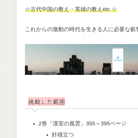
☆古代中国の教え・英雄の教えetc.☆
これからの激動の時代を生きる人に必要な叡
挑戦した範囲
2巻「漢室の風雲」355～395ページ
奸雄立つ