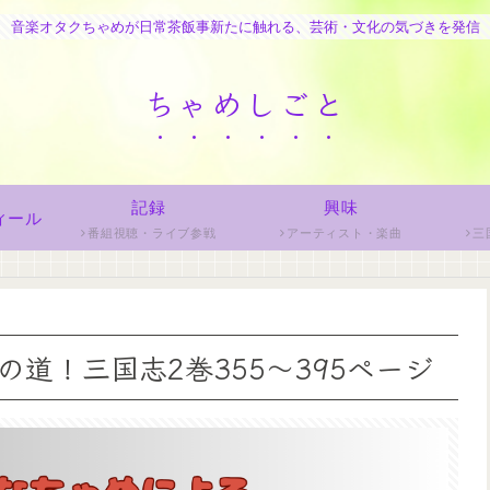
音楽オタクちゃめが日常茶飯事新たに触れる、芸術・文化の気づきを発信
ちゃめしごと
記録
興味
ィール
番組視聴・ライブ参戦
アーティスト・楽曲
三
道！三国志2巻355～395ページ