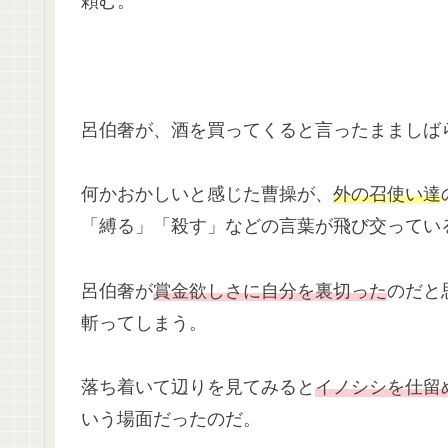
頼む。
呂伯奢が、酒を買ってくると言ったまましば
何かおかしいと感じた曹操が、
外の召使い達
「縛る」「殺す」などの言葉が飛び交ってい
呂伯奢が
賞金欲しさに自分を裏切った
のだと
斬ってしまう。
落ち着いて辺りを見てみると
イノシシを仕留
いう場面だったのだ。