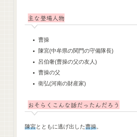
主な登場人物
曹操
陳宮(中牟県の関門の守備隊長)
呂伯奢(曹操の父の友人)
曹操の父
衛弘(河南の財産家)
おそらくこんな話だったんだろう
陳宮
とともに逃げ出した
曹操
。