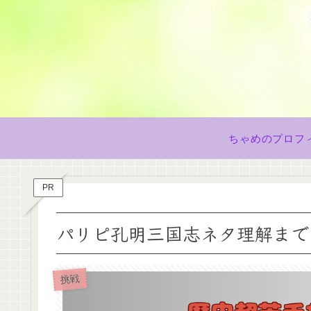
ちゃめのプロフ
PR
パリピ孔明三国志ネタ理解までの
挑戦